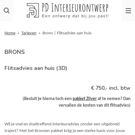
Ga
direct
naar
de
hoofdinhoud
Home
»
Tarieven
»
Brons | Flitsadvies aan huis
BRONS
Flitsadvies aan huis (3D)
€ 750,- incl. btw
(Besluit je hierna toch een
pakket Zilver
af te nemen? Dan
vervallen de kosten van dit flitsadvies)
Wil je snel en doeltreffend interieuradvies zonder een uitgebreid
traject? Met het Bronzen pakket krijg je een sterke basis voor jouw