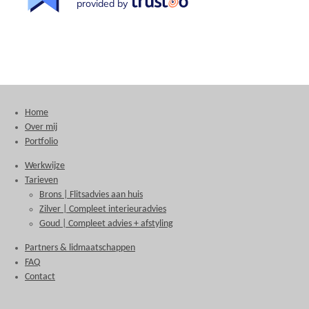
provided by
Home
Over mij
Portfolio
Werkwijze
Tarieven
Brons | Flitsadvies aan huis
Zilver | Compleet interieuradvies
Goud | Compleet advies + afstyling
Partners & lidmaatschappen
FAQ
Contact