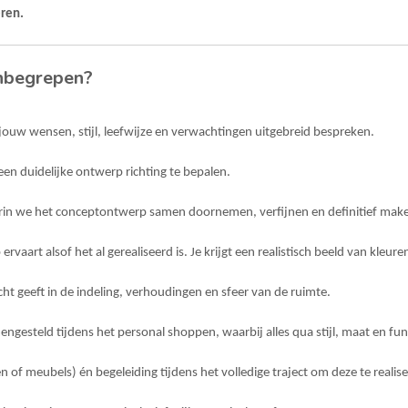
eren.
 inbegrepen?
 jouw wensen, stijl, leefwijze en verwachtingen uitgebreid bespreken.
en duidelijke ontwerp­ richting te bepalen.
waarin we het conceptontwerp samen doornemen, verfijnen en definitief mak
art alsof het al gerealiseerd is. Je krijgt een realistisch beeld van kleure
cht geeft in de indeling, verhoudingen en sfeer van de ruimte.
esteld tijdens het personal shoppen, waarbij alles qua stijl, maat en funct
f meubels) én begeleiding tijdens het volledige traject om deze te realise