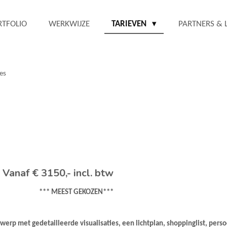
RTFOLIO
WERKWIJZE
TARIEVEN
PARTNERS &
ies
)
Vanaf
€ 3150,- incl. btw
*** MEEST GEKOZEN***
werp met gedetailleerde visualisaties, een lichtplan, shoppinglist, per