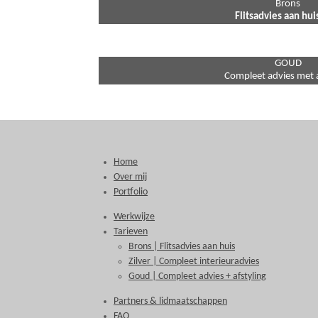
Brons
Flitsadvies aan hui
GOUD
Compleet advies met a
Home
Over mij
Portfolio
Werkwijze
Tarieven
Brons | Flitsadvies aan huis
Zilver | Compleet interieuradvies
Goud | Compleet advies + afstyling
Partners & lidmaatschappen
FAQ