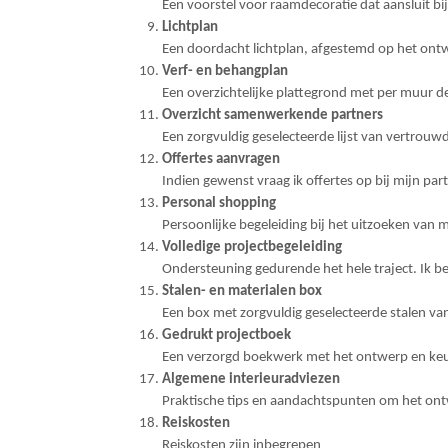
Een voorstel voor raamdecoratie dat aansluit bij h
Lichtplan
Een doordacht lichtplan, afgestemd op het ontw
Verf- en behangplan
Een overzichtelijke plattegrond met per muur d
Overzicht samenwerkende partners
Een zorgvuldig geselecteerde lijst van vertrouw
Offertes aanvragen
Indien gewenst vraag ik offertes op bij mijn part
Personal shopping
Persoonlijke begeleiding bij het uitzoeken van m
Volledige projectbegeleiding
Ondersteuning gedurende het hele traject. Ik b
Stalen- en materialen box
Een box met zorgvuldig geselecteerde stalen van
Gedrukt projectboek
Een verzorgd boekwerk met het ontwerp en keuzes
Algemene interieuradviezen
Praktische tips en aandachtspunten om het ontw
Reiskosten
Reiskosten zijn inbegrepen