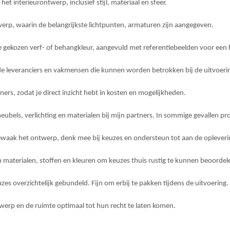
et interieurontwerp, inclusief stijl, materiaal en sfeer.
erp, waarin de belangrijkste lichtpunten, armaturen zijn aangegeven.
e gekozen verf- of behangkleur, aangevuld met referentiebeelden voor een h
de leveranciers en vakmensen die kunnen worden betrokken bij de uitvoering
ners, zodat je direct inzicht hebt in kosten en mogelijkheden.
eubels, verlichting en materialen bij mijn partners. In sommige gevallen pro
ewaak het ontwerp, denk mee bij keuzes en ondersteun tot aan de opleveri
 materialen, stoffen en kleuren om keuzes thuis rustig te kunnen beoordel
 overzichtelijk gebundeld. Fijn om erbij te pakken tijdens de uitvoering.
erp en de ruimte optimaal tot hun recht te laten komen.