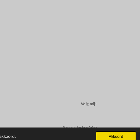
Volg mij:
Powered by
JouwWeb
 akkoord.
Akkoord