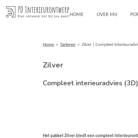
Ga
direct
HOME
OVER MIJ
PO
naar
de
hoofdinhoud
Home
»
Tarieven
»
Zilver | Compleet interieuradv
Zilver
Compleet interieuradvies (3D
Het pakket Zilver biedt een compleet interieuront