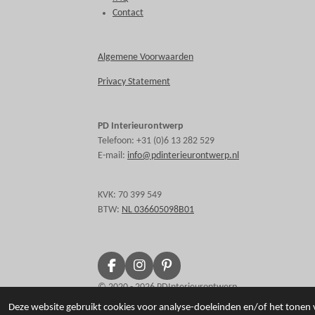
Contact
Algemene Voorwaarden
Privacy Statement
PD Interieurontwerp
Telefoon: +31 (0)6 13 282 529
E-mail:
info@pdinterieurontwerp.nl
KVK: 70 399 549
BTW:
NL 036605098B01
F
I
P
a
n
i
© 2020 - 2026 PDInterieurontwerp
c
s
n
Deze website gebruikt cookies voor analyse-doeleinden en/of het tonen v
e
t
t