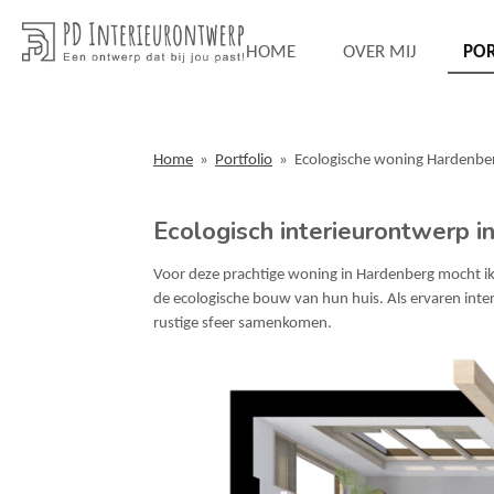
Ga
direct
HOME
OVER MIJ
PO
naar
de
hoofdinhoud
Home
»
Portfolio
»
Ecologische woning Hardenbe
Ecologisch interieurontwerp i
Voor deze prachtige woning in Hardenberg mocht ik 
de ecologische bouw van hun huis. Als ervaren int
rustige sfeer samenkomen.