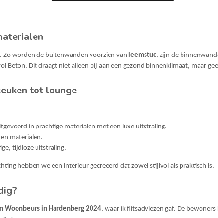
materialen
al. Zo worden de buitenwanden voorzien van
leemstuc
, zijn de binnenwand
l Beton. Dit draagt niet alleen bij aan een gezond binnenklimaat, maar geeft
keuken tot lounge
tgevoerd in prachtige materialen met een luxe uitstraling.
 en materialen.
e, tijdloze uitstraling.
hting hebben we een interieur gecreëerd dat zowel stijlvol als praktisch is.
dig?
en Woonbeurs in Hardenberg 2024
, waar ik flitsadviezen gaf. De bewoner