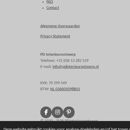
FAQ
Contact
Algemene Voorwaarden
Privacy Statement
PD Interieurontwerp
Telefoon: +31 (0)6 13 282 529
E-mail:
info@pdinterieurontwerp.nl
KVK: 70 399 549
BTW:
NL 036605098B01
F
I
P
a
n
i
© 2020 - 2026 PDInterieurontwerp
c
s
n
Deze website gebruikt cookies voor analyse-doeleinden en/of het tonen v