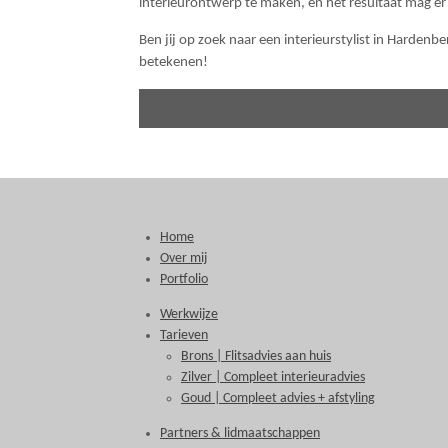
interieurontwerp te maken, en het resultaat mag er 
Ben jij op zoek naar een interieurstylist in Hardenb
betekenen!
Home
Over mij
Portfolio
Werkwijze
Tarieven
Brons | Flitsadvies aan huis
Zilver | Compleet interieuradvies
Goud | Compleet advies + afstyling
Partners & lidmaatschappen